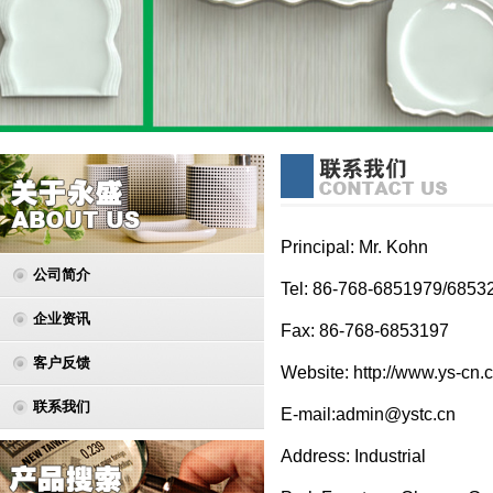
Principal: Mr. Kohn
公司简介
Tel: 86-768-6851979/6853
企业资讯
Fax: 86-768-6853197
客户反馈
Website: http://www.ys-cn.
联系我们
E-mail:admin@ystc.cn
Address: Industrial