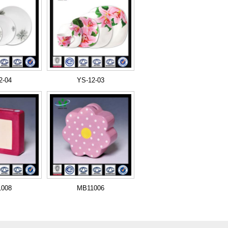
2-04
YS-12-03
008
MB11006